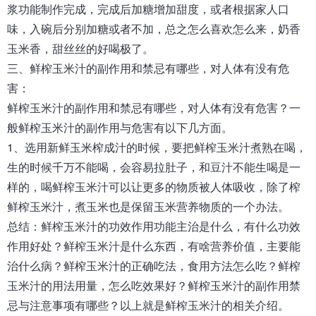
浆功能制作完成，完成后加糖增加甜度，或者根据家人口
味，入碗后分别加糖或者不加，总之怎么喜欢怎么来，奶香
玉米香，甜丝丝的好喝极了。
三、
鲜榨玉米汁
的副作用和禁忌有哪些，对人体有没有危
害：
鲜榨玉米汁的副作用和禁忌有哪些，对人体有没有危害？一
般鲜榨玉米汁的副作用与危害有以下几方面。
1、选用新鲜玉米榨成汁的时候，要把鲜榨玉米汁煮熟在喝，
生的时候千万不能喝，会容易拉肚子，和豆汁不能生喝是一
样的，喝鲜榨玉米汁可以让更多的物质被人体吸收，除了榨
鲜榨玉米汁，煮玉米也是保留玉米营养物质的一个办法。
总结：
鲜榨玉米汁
的功效作用功能主治是什么，有什么功效
作用好处
？
鲜榨玉米汁是什么东西，有啥营养价值，主要能
治什么病？鲜榨玉米汁的正确吃法，食用方法怎么吃？鲜榨
玉米汁的用法用量，怎么吃效果好？鲜榨玉米汁的副作用禁
忌与注意事项有哪些？以上就是鲜榨玉米汁的相关介绍。