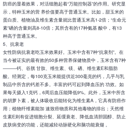
防癌的显着效果，对活细胞起着“万能控制器”的作用。研究显
示，特种玉米的营 养价值要高于普通玉米。比如，甜玉米的
蛋白质、植物油及维生素含量就比普通玉米高1-2倍；“生命元
素”硒的含量则高8-10倍；其所含有的17种氨基 酸中，有13
种高于普通玉米。
5、抗衰老
女性防病抗衰老吃玉米效果好。玉米中含有7种“抗衰剂”。在
当今被证实的最有效的50多种营养保健物质中，玉米含有7种
———钙、谷胱 甘肽、维生素、镁、硒、维生素E和脂肪
酸。经测定，每100克玉米能提供近300毫克的钙，几乎与乳
制品中所含的钙差不多。丰富的钙可起到降血压的 功效。如
果每天摄入1克钙，6周后血压能降低9%。此外，玉米中所含
的胡萝卜素，被人体吸收后能转化为维生素A，它具有防癌作
用；植物纤维素能加 速致癌物质和其他毒物的排出；天然维
生素E则有促进细胞分裂、延缓衰老、降低血清胆固醇、防止
皮肤病变的功能，还能减轻动脉硬化和脑功能衰煺 。