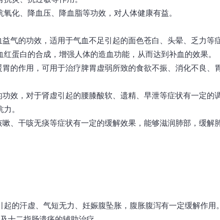
抗氧化、降血压、降血脂等功效，对人体健康有益。
血益气的功效，适用于气血不足引起的面色苍白、头晕、乏力等
血红蛋白的合成，增强人体的造血功能，从而达到补血的效果。
暖胃的作用，可用于治疗脾胃虚弱所致的食欲不振、消化不良、
的功效，对于肾虚引起的腰膝酸软、遗精、早泄等症状有一定的
抗力。
咳嗽、干咳无痰等症状有一定的缓解效果，能够滋润肺部，缓解
引起的汗虚、气短无力、妊娠腹坠胀，腹胀腹泻有一定缓解作用
疡及十二指肠溃疡的辅助治疗。