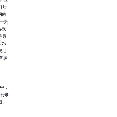
好后
用的
一头
喜欢
将另
将粽
浸过
普通
锅中，
黑糯米
圆，