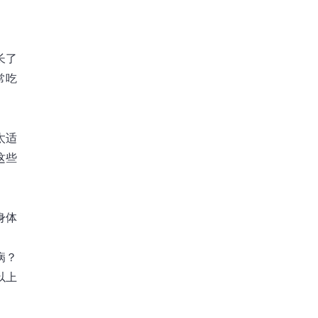
长了
常吃
太适
这些
身体
。
病？
以上