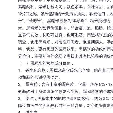
紫糯两种。紫米颗粒均匀，颜色紫黑，食味香甜，甜
“药谷”之称。紫米熬制的米粥清香油亮、软糯适口，
米”、“长寿米”。 黑糯米被誉为“黑珍珠”，稻米类
米。黑糯米的营养价值很高，除含蛋白质、脂肪、碳水
血养气功效，长吃可健身，也可泡酒。用黑糯米煮的
调查，食用黑糯米，对慢性病患者、恢复期病人、孕
料、食品，更有明显的医疗效果。黑糯米的功效作用
养价值，主要能治什么病？黑糯米具有比较多的功效
（一）黑糯米的营养成分价值：
1、 碳水化合物：黑糯米富含碳水化合物，约占其干重的
动和新陈代谢提供动力。
2、 蛋白质：含有丰富的蛋白质，含量一般在 8% -
氨基酸对于身体组织的修复和生长、酶和激素的合成
3、 脂肪：黑糯米中的脂肪含量相对较低，约为 2%
降低血液中的胆固醇和甘油三酯含量，对心血管健康
4、 维生素