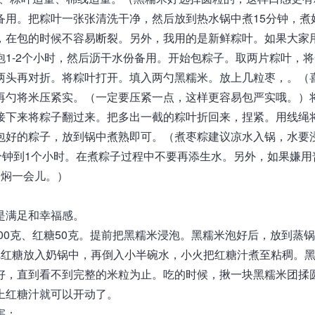
备用。把粽叶一张张清洗干净，然后放到热水锅中煮15分钟，煮
，在包的时候不容易断裂。另外，我用的是新鲜粽叶。如果大家
1-2个小时，然后沥干水份备用。开始包粽子。取两片粽叶，将
两头再对折。将粽叶打开。填入两勺黑糯米。放上几粒枣，。（
再勺将米压紧实。（一定要压紧一点，这样更容易包严实哦。）
接下来将粽子翻过来。把多出一截的粽叶折回来，捏紧。用线绳
包好的粽子，放到锅中煮熟即可。（煮枣粽建议凉水入锅，水要
分钟到1个小时。在煮粽子过程中不要再添生水。另外，如果嫌用
多焖一会儿。）
是满足和幸福感。
00克、红糖50克。提前把黑糯米浸泡。黑糯米泡好后，放到蒸
把红糖放入奶锅中，再倒入小半碗水，小火把红糖汁煮至粘稠。
好，直到看不到完整的米粒为止。吃的时候，揪一块黑糯米团揉
上红糖汁就可以开动了。
害：