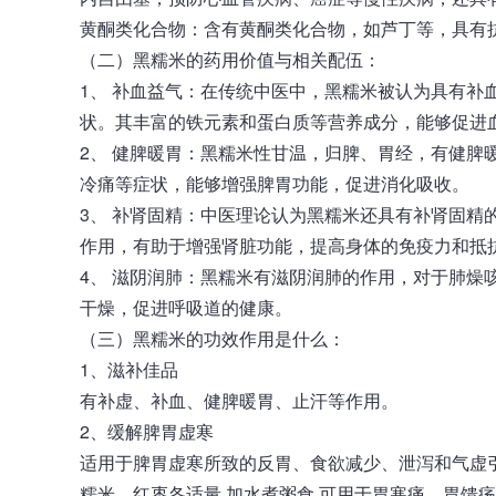
黄酮类化合物：含有黄酮类化合物，如芦丁等，具有
（二）黑糯米的药用价值与相关配伍：
1、 补血益气：在传统中医中，黑糯米被认为具有补
状。其丰富的铁元素和蛋白质等营养成分，能够促进
2、 健脾暖胃：黑糯米性甘温，归脾、胃经，有健脾
冷痛等症状，能够增强脾胃功能，促进消化吸收。
3、 补肾固精：中医理论认为黑糯米还具有补肾固精
作用，有助于增强肾脏功能，提高身体的免疫力和抵
4、 滋阴润肺：黑糯米有滋阴润肺的作用，对于肺燥
干燥，促进呼吸道的健康。
（三）黑糯米的功效作用是什么：
1、滋补佳品
有补虚、补血、健脾暖胃、止汗等作用。
2、缓解脾胃虚寒
适用于脾胃虚寒所致的反胃、食欲减少、泄泻和气虚
糯米、红枣各适量,加水煮粥食,可用于胃寒痛、胃馈