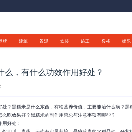
品牌
建筑
景观
软装
施工
客栈
娱乐
什么，有什么功效作用好处？
2
好处
？
黑糯米是什么东西，有啥营养价值，主要能治什么病？黑
怎么吃效果好？黑糯米的副作用禁忌与注意事项有哪些？
作用好处
：
，仅四川、贵州、云南有少量栽培，是较珍贵的水稻品种，分紫