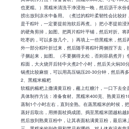
也更糯。）黑糯米清洗干净浸泡一晚，然后沥干水份
捞出放到凉水中备用。（煮过的粽叶柔韧性会比较好
是干粽叶，一定要提前泡软后再煮。）把小枣提前浸泡
的硬角剪掉，如图。把两片粽叶平铺，然后对折。将
吃枣的，可以多放几个。）再填上一些黑糯米，然后
外一部分粽叶折过来，然后随手将粽叶两侧捏下去，
子捆起来，如图。（不要捆得太松，否则容易煮开）
粽面，大火烧开后转中火煮2个小时，然后关火焖30
锅煮比较麻烦，可以用高压锅压20-30分钟，然后再
2、黑糯米糍粑
软糯的糍粑上撒满黄豆粉，蘸上红糖汁，一口下去全
具体制作方法：准备食材。黑糯米400克、熟黄豆粉1
蒸制1个小时左右，直到全熟。在蒸黑糯米的时候，
蒸好后取出，用擀面杖捣成团。捣至黑糯米团越粘越
然后放到熟黄豆粉中，让其表面粘满黄豆粉，最后淋
三、
黑糯米
的副作用和禁忌有哪些，对人体有没有危