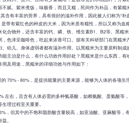
而不腻。紫米煮饭，味极香，而且又糯，民间作为补品，有紫糯
因其含有丰富的营养，具有很好的滋补作用，因此被人们称为“补
植物，是带有紫红色的种皮的大米，因为米质有糯性，所以又称为血
化合物外，还含丰富的钙、磷、铁、维生素B1、B2等。黑糯
粥，色泽呈咖啡色，吃起来浓香可口。据有关科研部门在黑糯米
妇、幼儿、身体虚弱者都有滋补作用。以黑糯米为主要原料制成
功能主治是什么，有什么功效作用好处？黑糯米是什么东西，有
作用及用途，黑糯米的详细功效与作用如下：
 70% - 80%，是提供能量的主要来源，能够为人体的各项生
 12% 左右，且含有人体必需的多种氨基酸，如赖氨酸、蛋氨酸等
等生理过程至关重要。
 - 3%，但其中的不饱和脂肪酸含量较高，如亚油酸、亚麻酸等，
有益。